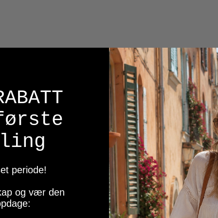
r
Lee Girlswear
 Regular Tee Peach Jente
Lee Badge Regular Tee Pink
RABATT
Jente
349,-
første
På lager
ling
Kjøp
Kjøp
et periode!
sskap og vær den
oppdage: