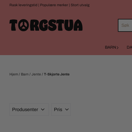
Hopp til innhold
Rask leveringstid | Populære merker | Stort utvalg
BARN
D
Hjem
/
Barn
/
Jente
/
T-Skjorte Jente
Produsenter
Pris