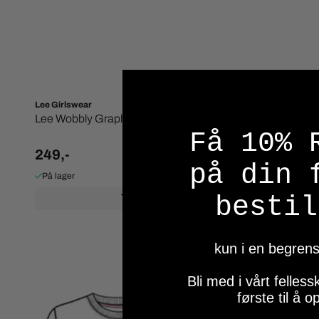
Lee Girlswear
Lee Girlswea
Lee Wobbly Graphic Bright White
Lee Badge
Få 10% 
249,-
349,-
på din 
På lager
På lager
bestil
Kjøp
kun i en begrens
Bli med i vårt felle
første til å 