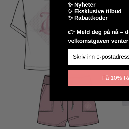
✨ Nyheter
✨ Eksklusive tilbud
✨ Rabattkoder
👉 Meld deg på nå – 
velkomstgaven venter i
Email
Få 10% Ra