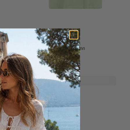
 Lavender
Fila T-skjorte Kjole Grønn
449,-
På lager
Kjøp