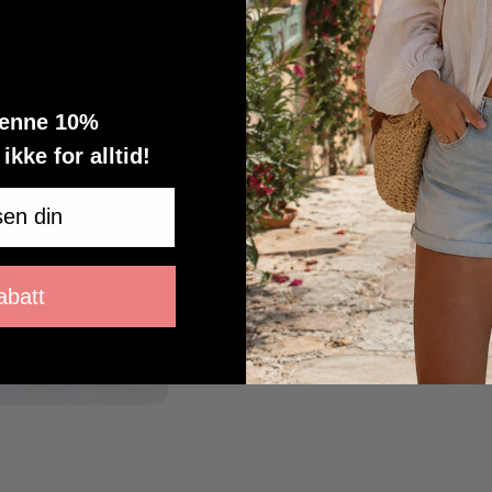
denne 10%
kke for alltid!
batt