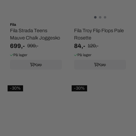
Fila
Fila Strada Teens
Fila Troy Flip Flops Pale
Mauve Chalk Joggesko
Rosette
699,-
84,-
999,-
120,-
På lager
På lager
Kjøp
Kjøp
-30%
-30%