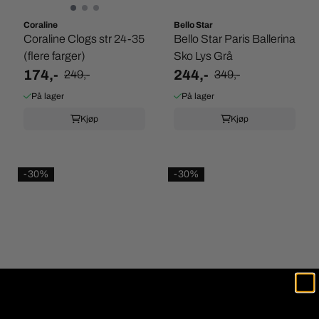
Coraline
Bello Star
Coraline Clogs str 24-35
Bello Star Paris Ballerina
(flere farger)
Sko Lys Grå
174,-
244,-
249,-
349,-
På lager
På lager
Kjøp
Kjøp
-30%
-30%