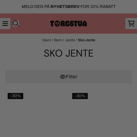
Hopp til innhold
MELD DEG PÅ
NYHETSBREV
FOR 10% RABATT
Hjem
/
Barn
/
Jente
/
Sko Jente
SKO JENTE
Filter
-30%
-30%