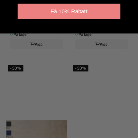
Bello Star
Bello Star
Bello Star Paris Ballerina
Bello Star Assoserte
Få 10% Rabatt
Sko Fuchsia
Crocs
244,-
174,-
349,-
249,-
På lager
På lager
Kjøp
Kjøp
-30%
-30%