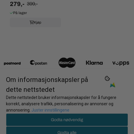
279,-
399,-
På lager
Kjøp
Om informasjonskapsler på
dette nettstedet
Kontakt oss
Dette nettstedet bruker informasjonskapsler for å fungere
korrekt, analysere trafikk, personalisering av annonser og
annonsering.
Juster innstillingene
Nyhetsbrev
post@torgstua.no
951 15 453
Meld deg på vårt månedlige nyhetsbrev!
Godta nødvendig
Informasjon
E-post
Torgstua Mote AS
Godta alle
Salgsvilkår og Returinfo