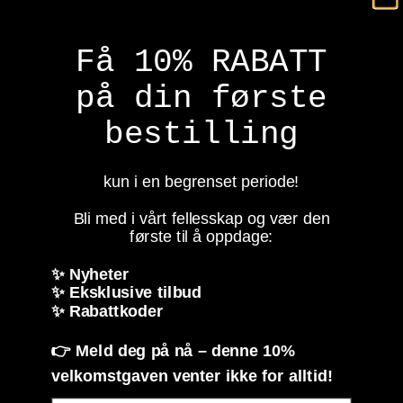
Få 10% RABATT
på din første
bestilling
Coraline
Coraline
Coraline Camo
Coraline LOL Surprise
kun i en begrenset periode!
Leggings
Caps Turkis
Bli med i vårt fellesskap og vær den
199,-
149,-
første til å oppdage:
På lager
På lager
✨ Nyheter
Kjøp
Kjøp
✨ Eksklusive tilbud
✨ Rabattkoder
👉 Meld deg på nå – denne 10%
velkomstgaven venter ikke for alltid!