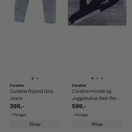
Coraline
Coraline
Coraline Ripped Girly
Coraline Hoodie og
Jeans
Joggebukse Sett (flere
399,-
farger)
599,-
På lager
På lager
Kjøp
Kjøp