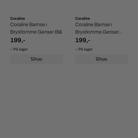
Coraline
Coraline
Coraline Bamse i
Coraline Bamse i
Brystlomme Genser Blå
Brystlomme Genser
199,-
Hvit
199,-
På lager
På lager
Kjøp
Kjøp