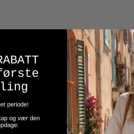
RABATT
første
ling
et periode!
sskap og vær den
oppdage: