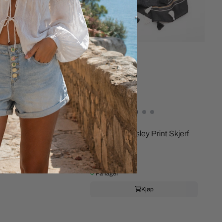
ue Ullmix (flere
Mar & Co
Mar & Co Paisley Print Skjerf
Kjøp
(flere farger)
299,-
På lager
Kjøp