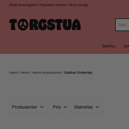
Hopp til innhold
Rask leveringstid | Populære merker | Stort utvalg
BARN
D
Hjem
/
Herre
/
Herre-Accessories
/
Sokker/Undertøy
Produsenter
Pris
Størrelse