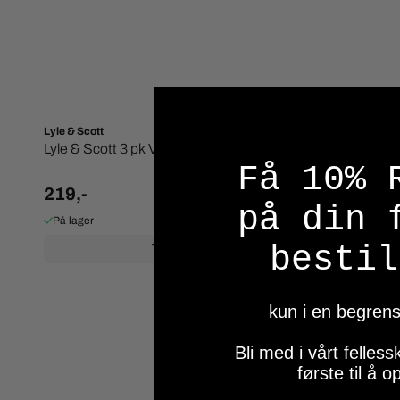
Lyle & Scott
Lyle & Scott
Lyle & Scott 3 pk Vintage Sokker
Lyle & Scot
Få 10% 
219,-
349,-
på din 
På lager
På lager
bestil
Kjøp
kun i en begrens
Bli med i vårt felle
første til å 