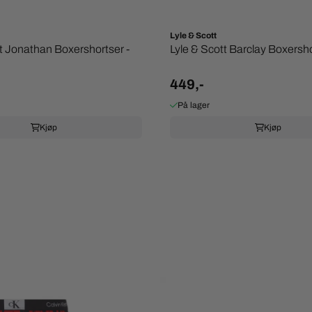
Lyle & Scott
tt Jonathan Boxershortser -
Lyle & Scott Barclay Boxersho
449,-
På lager
Kjøp
Kjøp