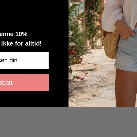
denne 10%
kke for alltid!
batt