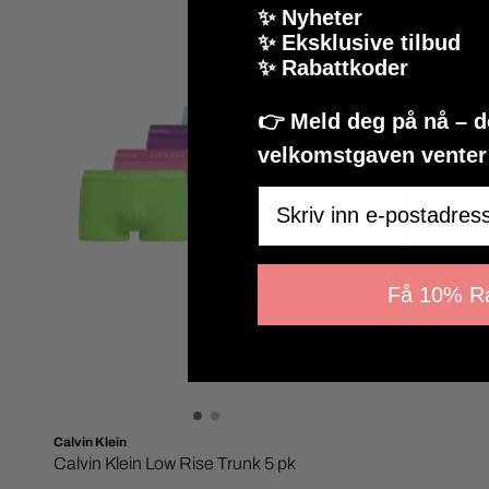
✨ Nyheter
✨ Eksklusive tilbud
✨ Rabattkoder
👉 Meld deg på nå – 
velkomstgaven venter i
Email
Få 10% Ra
Calvin Klein
Calvin Klein Low Rise Trunk 5 pk