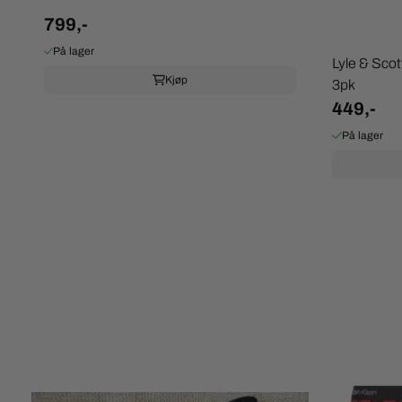
799,-
På lager
Lyle & Sco
Kjøp
3pk
449,-
På lager