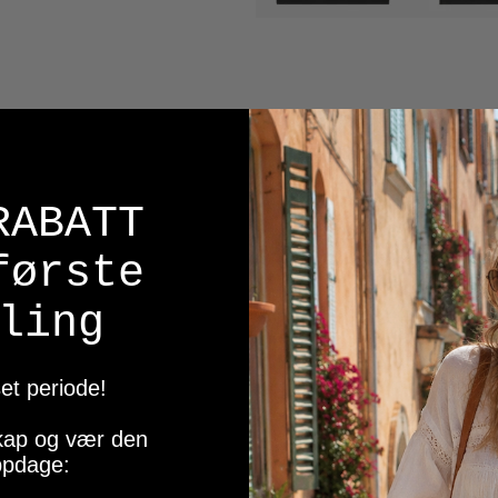
Calvin Klein
t 5 pk Ankelsokk Hvit
Calvin Klein This Is Love 5 pk
RABATT
799,-
første
På lager
ling
Kjøp
Kjøp
et periode!
sskap og vær den
oppdage: