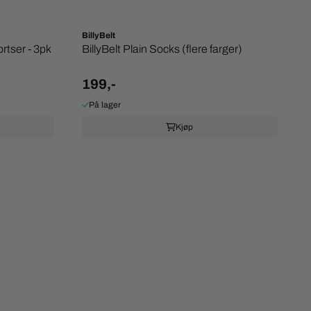
BillyBelt
rtser - 3pk
BillyBelt Plain Socks (flere farger)
199,-
På lager
Kjøp