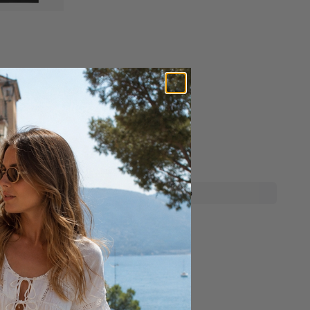
Calvin Klein
 Trunk
Calvin Klein Trunk 3 Pk
499,-
På lager
Kjøp