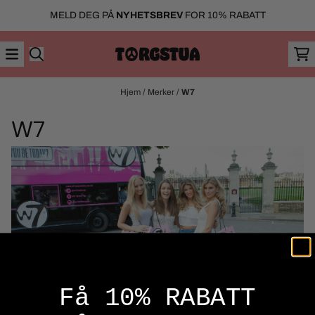
Hopp til innhold
MELD DEG PÅ
NYHETSBREV
FOR 10% RABATT
Hjem
/
Merker
/
W7
W7
Få 10% RABATT