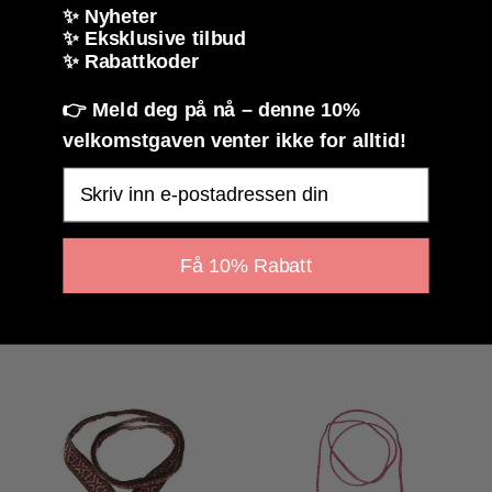
✨ Nyheter
På lager
På lager
✨ Eksklusive tilbud
Kjøp
Kjøp
✨ Rabattkoder
👉 Meld deg på nå – denne 10%
velkomstgaven venter ikke for alltid!
Email
Få 10% Rabatt