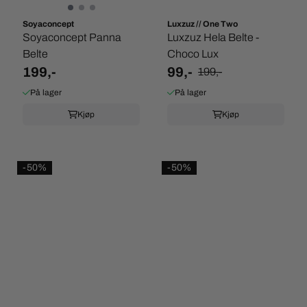
Soyaconcept
Luxzuz // One Two
Soyaconcept Panna
Luxzuz Hela Belte -
Belte
Choco Lux
199,-
99,-
199,-
På lager
På lager
Kjøp
Kjøp
-50%
-50%