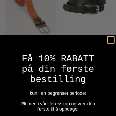
Få 10% RABATT
på din første
bestilling
kun i en begrenset periode!
BillyBelt
Mar & Co
BillyBelt Arizona Belt
Mar & Co Belte
Bli med i vårt fellesskap og vær den
Camomønster
første til å oppdage:
599,-
299,-