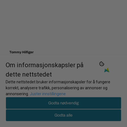
Tommy Hilfiger
Tommy Hilfiger Urban
Om informasjonskapsler på
D-Ring Webbing
450,-
dette nettstedet
På lager
Dette nettstedet bruker informasjonskapsler for å fungere
korrekt, analysere trafikk, personalisering av annonser og
Kjøp
annonsering.
Juster innstillingene
Godta nødvendig
Godta alle